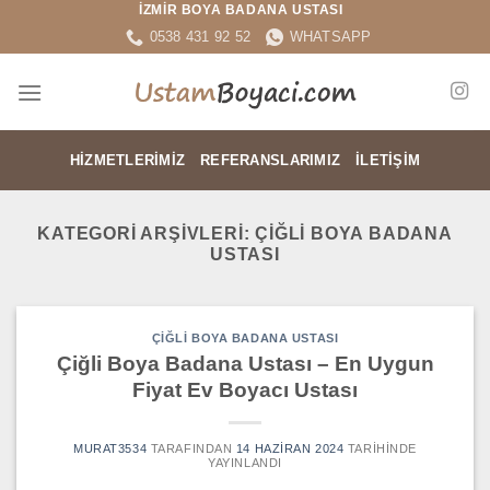
İZMİR BOYA BADANA USTASI
İçeriğe
0538 431 92 52
WHATSAPP
atla
HIZMETLERIMIZ
REFERANSLARIMIZ
İLETIŞIM
KATEGORI ARŞIVLERI:
ÇIĞLI BOYA BADANA
USTASI
ÇIĞLI BOYA BADANA USTASI
Çiğli Boya Badana Ustası – En Uygun
Fiyat Ev Boyacı Ustası
MURAT3534
TARAFINDAN
14 HAZIRAN 2024
TARIHINDE
YAYINLANDI