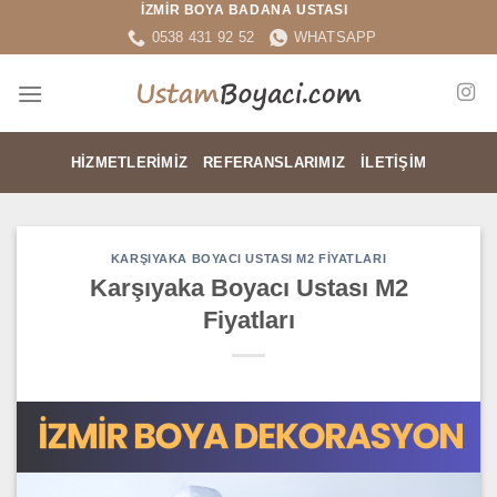
İZMİR BOYA BADANA USTASI
İçeriğe
0538 431 92 52
WHATSAPP
atla
HIZMETLERIMIZ
REFERANSLARIMIZ
İLETIŞIM
KARŞIYAKA BOYACI USTASI M2 FIYATLARI
Karşıyaka Boyacı Ustası M2
Fiyatları