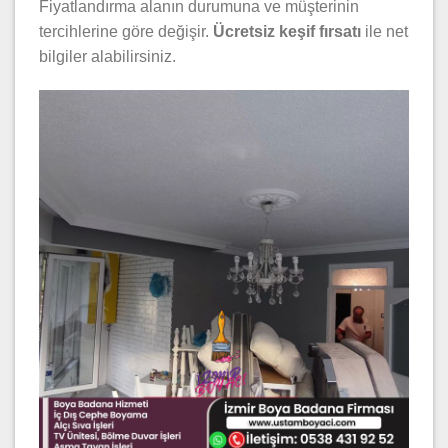
Fiyatlandırma alanın durumuna ve müşterinin
tercihlerine göre değişir.
Ücretsiz keşif fırsatı
ile net
bilgiler alabilirsiniz.