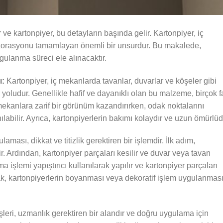
e kartonpiyer, bu detayların başında gelir. Kartonpiyer, iç
korasyonu tamamlayan önemli bir unsurdur. Bu makalede,
gulanma süreci ele alınacaktır.
ı:
Kartonpiyer, iç mekanlarda tavanlar, duvarlar ve köşeler gibi
 yoludur. Genellikle hafif ve dayanıklı olan bu malzeme, birçok fa
 mekanlara zarif bir görünüm kazandırırken, odak noktalarını
abilir. Ayrıca, kartonpiyerlerin bakımı kolaydır ve uzun ömürlüd
aması, dikkat ve titizlik gerektiren bir işlemdir. İlk adım,
r. Ardından, kartonpiyer parçaları kesilir ve duvar veya tavan
işlemi yapıştırıcı kullanılarak yapılır ve kartonpiyer parçaları
ak, kartonpiyerlerin boyanması veya dekoratif işlem uygulanmas
şleri, uzmanlık gerektiren bir alandır ve doğru uygulama için