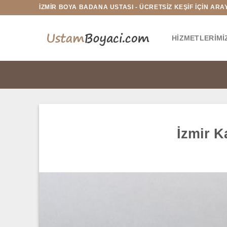
İçeriğe
İZMİR BOYA BADANA USTASI - ÜCRETSİZ KEŞİF İÇİN ARAYI
atla
HIZMETLERIMI
İzmir K