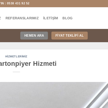
N : 0538 431 92 52
Z
REFERANSLARIMIZ
İLETIŞIM
BLOG
HEMEN ARA
FIYAT TEKLIFI AL
HIZMETLERIMIZ
artonpiyer Hizmeti